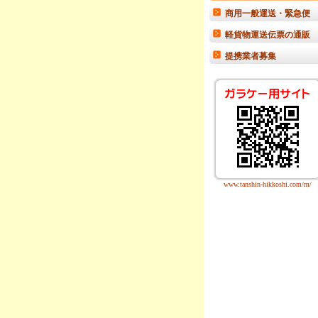
商用一般運送・緊急便
軽貨物運送伝票の通販
提携業者募集
www.tanshin-hikkoshi.com/m/