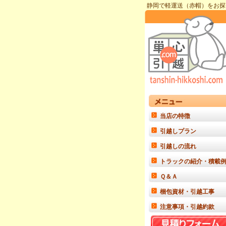
静岡で軽運送（赤帽）をお探
当店の特徴
引越しプラン
引越しの流れ
トラックの紹介・積載
Ｑ＆Ａ
梱包資材・引越工事
注意事項・引越約款