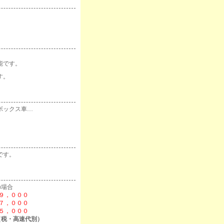
能です。
す。
ボックス車…
です。
の場合
９，０００
７，０００
５，０００
（税・高速代別）