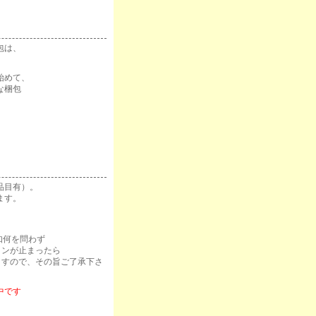
包は、
始めて、
な梱包
。
品目有）。
ます。
如何を問わず
インが止まったら
ますので、その旨ご了承下さ
中です