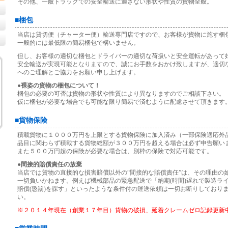
その他、一般トラックでの安全輸送に適さない形状や性質の貨物全般。
■梱包
当店は貸切便（チャーター便）輸送専門店ですので、お客様が貨物に施す梱
一般的には最低限の簡易梱包で構いません。
但し、お客様の適切な梱包とドライバーの適切な荷扱いと安全運転があって
安全輸送が実現可能となりますので、誠にお手数をおかけ致しますが、適切
へのご理解とご協力をお願い申し上げます。
●裸姿の貨物の梱包について！
梱包の必要の可否は貨物の形状や性質により異なりますのでご相談下さい。
仮に梱包が必要な場合でも可能な限り簡易で済むように配慮させて頂きます
■貨物保険
積載貨物に１０００万円を上限とする貨物保険に加入済み（一部保険適応外
品目に関わらず積載する貨物総額が３００万円を超える場合は必ず申告願い
また５００万円超の保険が必要な場合は、別枠の保険で対応可能です。
●間接的賠償責任の放棄
当店では貨物の直接的な損害賠償以外の“間接的な賠償責任”は、その理由の
一切負いかねます。例えば機械部品の緊急配送で「納期(時間)遅れで製造ラ
賠償(懲罰)を課す」といったような条件付の運送依頼は一切お断りしており
い。
※２０１４年現在（創業１７年目）貨物の破損、延着クレームゼロ記録更新