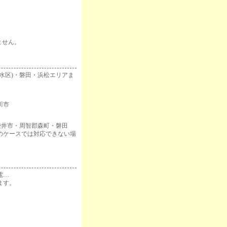
ません。
水区)・磐田・浜松エリアま
川市
袋井市・周智郡森町・磐田
のケースでは対応できない場
電…
ます。