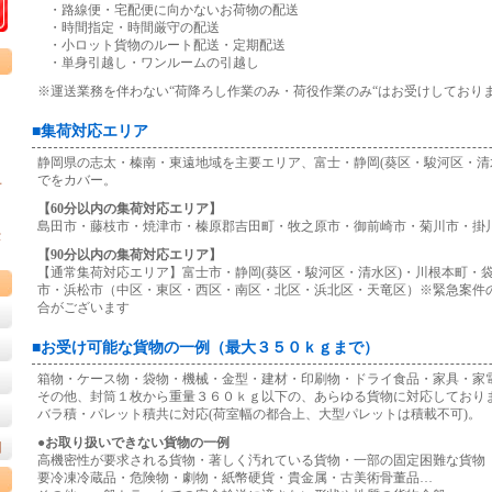
・路線便・宅配便に向かないお荷物の配送
・時間指定・時間厳守の配送
・小ロット貨物のルート配送・定期配送
・単身引越し・ワンルームの引越し
※運送業務を伴わない“荷降ろし作業のみ・荷役作業のみ“はお受けしており
■集荷対応エリア
静岡県の志太・榛南・東遠地域を主要エリア、富士・静岡(葵区・駿河区・清
、
でをカバー。
一
【60分以内の集荷対応エリア】
島田市・藤枝市・焼津市・榛原郡吉田町・牧之原市・御前崎市・菊川市・掛
愛
【90分以内の集荷対応エリア】
【通常集荷対応エリア】富士市・静岡(葵区・駿河区・清水区)・川根本町・
市・浜松市（中区・東区・西区・南区・北区・浜北区・天竜区）※緊急案件
合がございます
■お受け可能な貨物の一例（最大３５０ｋｇまで）
箱物・ケース物・袋物・機械・金型・建材・印刷物・ドライ食品・家具・家
その他、封筒１枚から重量３６０ｋｇ以下の、あらゆる貨物に対応しており
バラ積・パレット積共に対応(荷室幅の都合上、大型パレットは積載不可)。
●お取り扱いできない貨物の一例
例
高機密性が要求される貨物・著しく汚れている貨物・一部の固定困難な貨物
要冷凍冷蔵品・危険物・劇物・紙幣硬貨・貴金属・古美術骨董品…