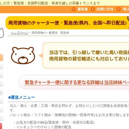
しの方！緊急便・全国即日配送・単身引越しの斉藤トランスまで
商用貨物のチャーター便・緊急便(県内、全国へ即日配送)
・
トップページ
>
商用貨物の一般運送・緊急便
例
■運送メニュー
法人・個人・企業・工場・商店を問わず、お預かりした小口貨物を全国各地
す。
パレット積み・リフト積み・無梱包の貨物(一部条件有)もお引き受け致しま
・お急ぎの配送や納品(緊急便・県内・全国当日配送)
・イレギュラーの小ロット貨物の配送