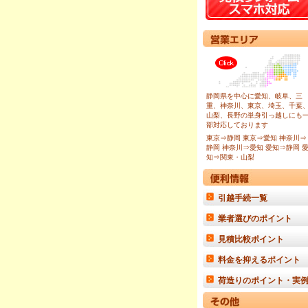
静岡県を中心に愛知、岐阜、三
重、神奈川、東京、埼玉、千葉
山梨、長野の単身引っ越しにも
部対応しております
東京⇒静岡
東京⇒愛知
神奈川⇒
静岡
神奈川⇒愛知
愛知⇒静岡
知⇒関東・山梨
引越手続一覧
業者選びのポイント
見積比較ポイント
料金を抑えるポイント
荷造りのポイント・実