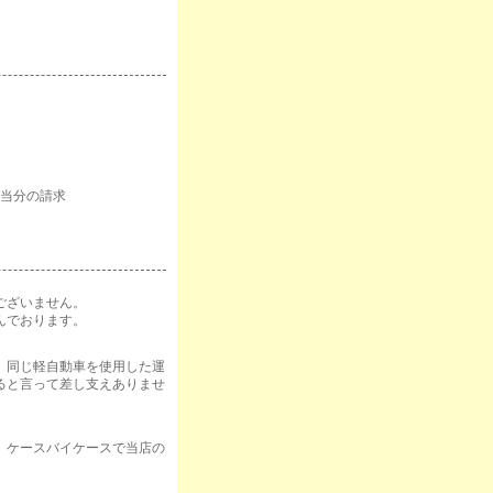
相当分の請求
ございません。
んでおります。
、同じ軽自動車を使用した運
ると言って差し支えありませ
。ケースバイケースで当店の