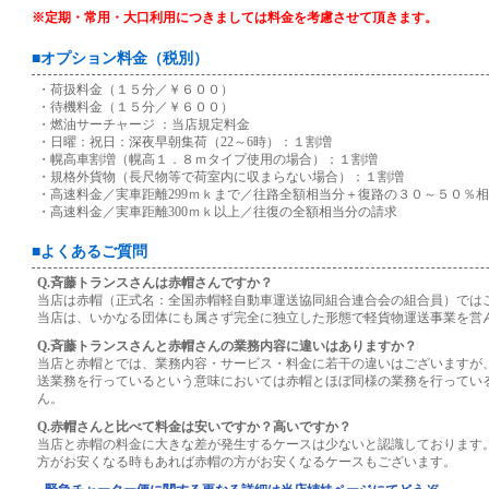
※定期・常用・大口利用につきましては料金を考慮させて頂きます。
■オプション料金（税別）
・荷扱料金（１５分／￥６００）
・待機料金（１５分／￥６００）
・燃油サーチャージ ：当店規定料金
・日曜：祝日：深夜早朝集荷（22～6時）：１割増
・幌高車割増（幌高１．８ｍタイプ使用の場合）：１割増
・規格外貨物（長尺物等で荷室内に収まらない場合）：１割増
・高速料金／実車距離299ｍｋまで／往路全額相当分＋復路の３０～５０％
・高速料金／実車距離300ｍｋ以上／往復の全額相当分の請求
■よくあるご質問
Q.斉藤トランスさんは赤帽さんですか？
当店は赤帽（正式名：全国赤帽軽自動車運送協同組合連合会の組合員）では
当店は、いかなる団体にも属さず完全に独立した形態で軽貨物運送事業を営
Q.斉藤トランスさんと赤帽さんの業務内容に違いはありますか？
当店と赤帽とでは、業務内容・サービス・料金に若干の違いはございますが
送業務を行っているという意味においては赤帽とほぼ同様の業務を行ってい
ん。
Q.赤帽さんと比べて料金は安いですか？高いですか？
当店と赤帽の料金に大きな差が発生するケースは少ないと認識しております
方がお安くなる時もあれば赤帽の方がお安くなるケースもございます。