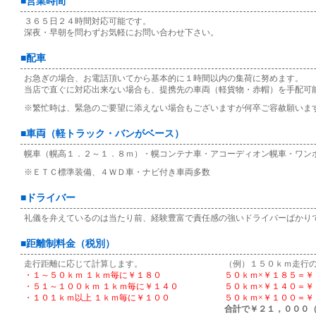
■営業時間
３６５日２４時間対応可能です。
深夜・早朝を問わずお気軽にお問い合わせ下さい。
■配車
お急ぎの場合、お電話頂いてから基本的に１時間以内の集荷に努めます。
当店で直ぐに対応出来ない場合も、提携先の車両（軽貨物・赤帽）を手配可
※繁忙時は、緊急のご要望に添えない場合もございますが何卒ご容赦願いま
■車両（軽トラック・バンがベース）
幌車（幌高１．２～１．８ｍ）・幌コンテナ車・アコーディオン幌車・ワン
※ＥＴＣ標準装備、４ＷＤ車・ナビ付き車両多数
■ドライバー
礼儀を弁えているのは当たり前、経験豊富で責任感の強いドライバーばかり
■距離制料金（税別）
走行距離に応じて計算します。
（例）１５０ｋｍ走行
・１～５０ｋｍ １ｋｍ毎に￥１８０
５０ｋｍ×￥１８５＝￥
・５１～１００ｋｍ １ｋｍ毎に￥１４０
５０ｋｍ×￥１４０＝￥
・１０１ｋｍ以上 １ｋｍ毎に￥１００
５０ｋｍ×￥１００＝￥
合計で￥２１，０００